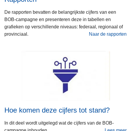
n
h
De rapporten bevatten de belangrijkste cijfers van een
o
BOB-campagne en presenteren deze in tabellen en
u
grafieken op verschillende niveaus: federaal, regionaal of
d
provinciaal.
Naar de rapporten
g
a
a
n
Hoe komen deze cijfers tot stand?
In dit deel wordt uitgelegd wat de cijfers van de BOB-
campagne inhouden.
Lees meer