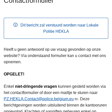
Contactformulier
n
h
o
u
Dit bericht zal verstuurd worden naar Lokale
d
Politie HEKLA
g
a
a
Heeft u geen antwoord op uw vraag gevonden op onze
n
website? Via onderstaand formulier kan u contact met ons
opnemen.
OPGELET!
Enkel
niet-dringende vragen
kunnen gesteld worden via
het contactformulier of door een mailtje te sturen naar
PZ.HEKLA.Contact@police.belgium.eu
. Deze
berichtgevingen worden uitsluitend binnen de kantooruren
opgevolgd. Klachten of aangiften gebeuren enkel op