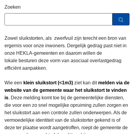
n
Zoeken
h
o
u
d
Zowel sluikstorten, als zwerfvuil zijn terecht een bron van
g
ergernis voor onze inwoners. Dergelijk gedrag past niet in
a
onze HEKLA-gemeenten en daarom willen de
a
lokale besturen deze vorm van asociaal overlastgedrag
n
efficiënt aanpakken.
Wie een
klein sluikstort (<1m3)
ziet kan dit
melden via de
website van de gemeente waar het sluikstort te vinden
is
. Deze melding komt toe bij de gemeentelijke diensten,
die voor een zo snel mogelijke opruiming zullen zorgen en
het sluikstort aan een controle zullen onderwerpen. Als de
vermoedelijke identiteit van de sluikstorter gekend is of
deze ter plaatse wordt aangetroffen, roept de gemeente de