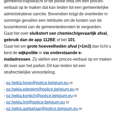
gemeenschapswacht of de politie erbij om een proces-
verbaal op te maken dat kan leiden tot een gemeentelijke
administratieve sanctie. Bovendien krijgt de overtreder in
sommige gevallen een retributie om de kosten van de
tussenkomst van de gemeentediensten te vergoeden.
Gaat het over
sluikstort van chemisch/gevaarlijk afval,
gebruik dan de app 112BE
of bel
101
.
Gaat het om
grote hoeveelheden afval (>1m3)
dan licht u
best de
wijkpolitie
in
via onderstaande e-
mailadressen
. Zij stellen een proces-verbaal op en maken
dit over aan het parket. Dit kan leiden tot een
strafrechtelijke veroordeling.
-
pz.hekla.hove@police.belgium.eu
-
pz.hekla.edegem@police.belgium.eu
-
pz.hekla.kontich@police.belgium.eu
-
pz.hekla.lint@police.belgium.eu
-
pz.hekla.aartselaar@police.belgium.eu