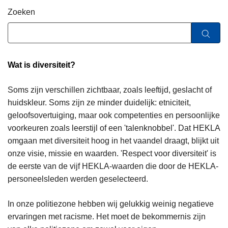
n
Zoeken
h
o
u
d
Wat is diversiteit?
g
a
Soms zijn verschillen zichtbaar, zoals leeftijd, geslacht of
a
huidskleur. Soms zijn ze minder duidelijk: etniciteit,
n
geloofsovertuiging, maar ook competenties en persoonlijke
voorkeuren zoals leerstijl of een 'talenknobbel'. Dat HEKLA
omgaan met diversiteit hoog in het vaandel draagt, blijkt uit
onze visie, missie en waarden. 'Respect voor diversiteit' is
de eerste van de vijf HEKLA-waarden die door de HEKLA-
personeelsleden werden geselecteerd.
In onze politiezone hebben wij gelukkig weinig negatieve
ervaringen met racisme. Het moet de bekommernis zijn