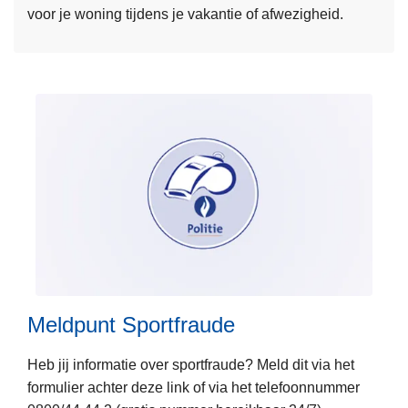
voor je woning tijdens je vakantie of afwezigheid.
r
o
v
e
r
P
o
l
i
c
e
L
o
e
n
e
w
Meldpunt Sportfraude
s
e
m
b
Heb jij informatie over sportfraude? Meld dit via het
e
formulier achter deze link of via het telefoonnummer
e