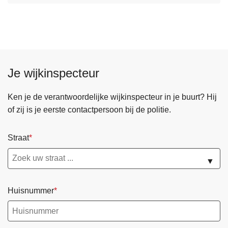
f
v
r
e
a
r
u
M
d
e
e
Je wijkinspecteur
l
d
p
Ken je de verantwoordelijke wijkinspecteur in je buurt? Hij
u
of zij is je eerste contactpersoon bij de politie.
n
t
Straat
f
r
▼
a
u
Huisnummer
d
e