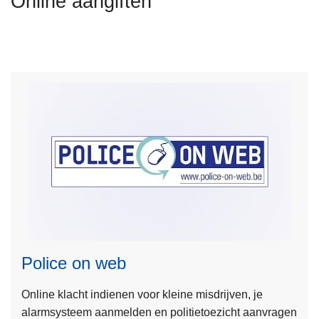
Online aangiften
n
h
o
u
d
g
a
a
n
L
e
e
Police on web
s
m
Online klacht indienen voor kleine misdrijven, je
e
alarmsysteem aanmelden en politietoezicht aanvragen
e