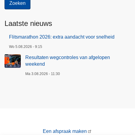
l
a
a
Laatste nieuws
t
h
Flitsmarathon 2026: extra aandacht voor snelheid
e
Wo 5.08.2026 - 9:15
r
k
Resultaten wegcontroles van afgelopen
weekend
e
n
Ma 3.08.2026 - 11:30
n
i
n
g
)
Een afspraak maken