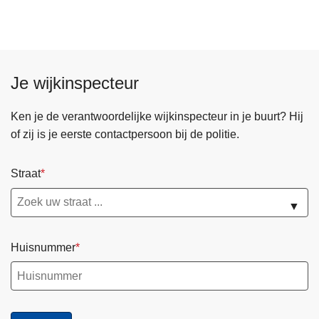
v
u
g
e
t
c
r
o
o
W
m
d
e
Je wijkinspecteur
a
e
g
t
e
i
Ken je de verantwoordelijke wijkinspecteur in je buurt? Hij
n
s
of zij is je eerste contactpersoon bij de politie.
w
c
e
h
Straat
r
e
k
n
▼
e
u
n
m
Huisnummer
m
e
r
p