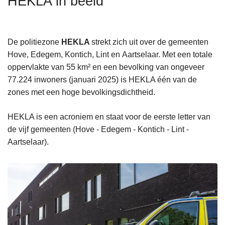
HEKLA in beeld
n
h
o
De politiezone
HEKLA
strekt zich uit over de gemeenten
u
Hove, Edegem, Kontich, Lint en Aartselaar. Met een totale
d
oppervlakte van 55 km² en een bevolking van ongeveer
g
77.224 inwoners (januari 2025) is HEKLA één van de
a
zones met een hoge bevolkingsdichtheid.
a
n
HEKLA is een acroniem en staat voor de eerste letter van
de vijf gemeenten (Hove - Edegem - Kontich - Lint -
Aartselaar).