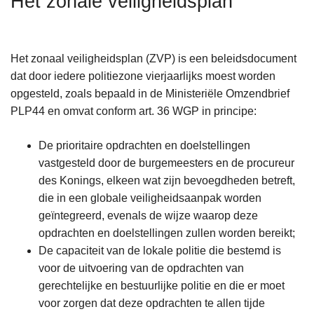
Het zonale veiligheidsplan
n
h
o
Het zonaal veiligheidsplan (ZVP) is een beleidsdocument
u
dat door iedere politiezone vierjaarlijks moest worden
d
opgesteld, zoals bepaald in de Ministeriële Omzendbrief
g
PLP44 en omvat conform art. 36 WGP in principe:
a
a
De prioritaire opdrachten en doelstellingen
n
vastgesteld door de burgemeesters en de procureur
des Konings, elkeen wat zijn bevoegdheden betreft,
die in een globale veiligheidsaanpak worden
geïntegreerd, evenals de wijze waarop deze
opdrachten en doelstellingen zullen worden bereikt;
De capaciteit van de lokale politie die bestemd is
voor de uitvoering van de opdrachten van
gerechtelijke en bestuurlijke politie en die er moet
voor zorgen dat deze opdrachten te allen tijde