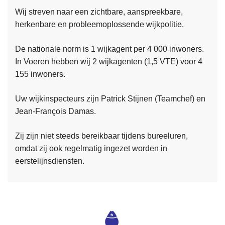
Wij streven naar een zichtbare, aanspreekbare,
herkenbare en probleemoplossende wijkpolitie.
De nationale norm is 1 wijkagent per 4 000 inwoners.
In Voeren hebben wij 2 wijkagenten (1,5 VTE) voor 4
L
155 inwoners.
e
Uw wijkinspecteurs zijn Patrick Stijnen (Teamchef) en
e
Jean-François Damas.
s
m
Zij zijn niet steeds bereikbaar tijdens bureeluren,
e
omdat zij ook regelmatig ingezet worden in
e
eerstelijnsdiensten.
r
o
v
e
r
J