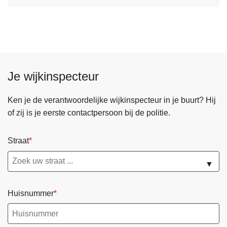
g
o
i
v
f
e
t
r
e
C
n
o
Je wijkinspecteur
n
t
Ken je de verantwoordelijke wijkinspecteur in je buurt? Hij
a
of zij is je eerste contactpersoon bij de politie.
c
t
Straat
f
o
▼
r
m
Huisnummer
u
l
i