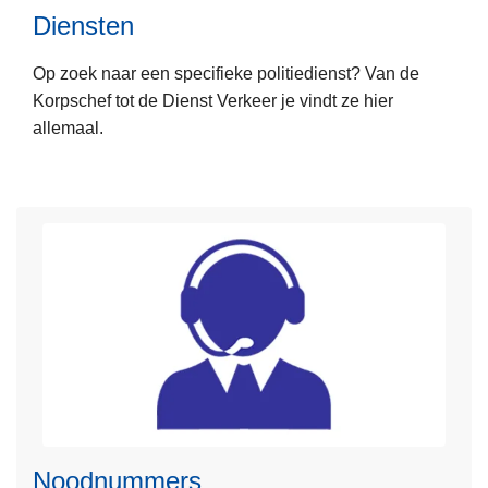
Diensten
s
k
r
m
i
Op zoek naar een specifieke politiedienst? Van de
e
a
Korpschef tot de Dienst Verkeer je vindt ze hier
e
t
allemaal.
r
e
o
n
v
e
r
D
i
e
n
s
t
e
n
Noodnummers