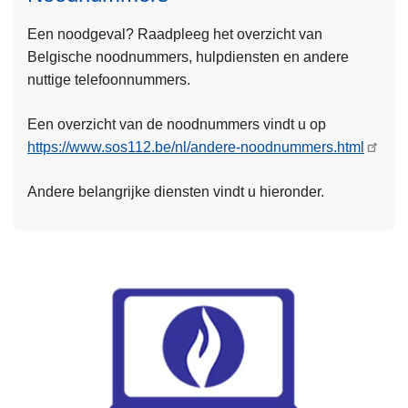
L
Een noodgeval? Raadpleeg het overzicht van
e
Belgische noodnummers, hulpdiensten en andere
e
nuttige telefoonnummers.
s
Een overzicht van de noodnummers vindt u op
m
https://www.sos112.be/nl/andere-noodnummers.html
e
e
Andere belangrijke diensten vindt u hieronder.
r
o
v
e
r
N
o
L
o
e
d
e
n