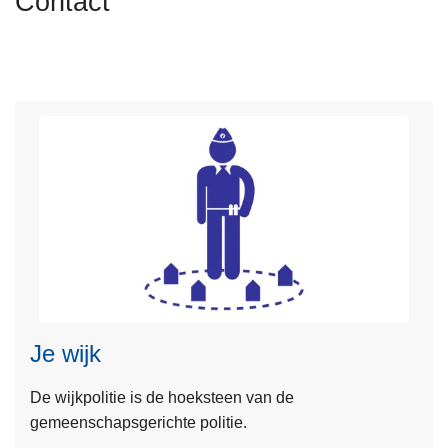
Contact
n
h
o
u
d
g
a
a
n
Je wijk
De wijkpolitie is de hoeksteen van de
gemeenschapsgerichte politie.