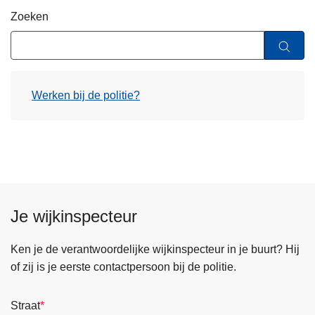
n
Zoeken
h
o
u
d
Werken bij de politie?
g
a
a
n
Je wijkinspecteur
Ken je de verantwoordelijke wijkinspecteur in je buurt? Hij
of zij is je eerste contactpersoon bij de politie.
Straat