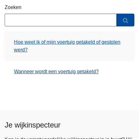
n
Zoeken
h
o
u
d
Hoe weet ik of mijn voertuig getakeld of gestolen
g
werd?
a
a
n
Wanneer wordt een voertuig getakeld?
Je wijkinspecteur