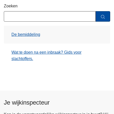
n
Zoeken
h
o
u
d
De bemiddeling
g
a
a
Wat te doen na een inbraak? Gids voor
n
slachtoffers.
Je wijkinspecteur