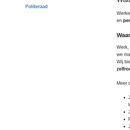
Politieraad
Werken
en
per
Waar
Werk, 
we maa
Wij bi
zelfro
Meer s