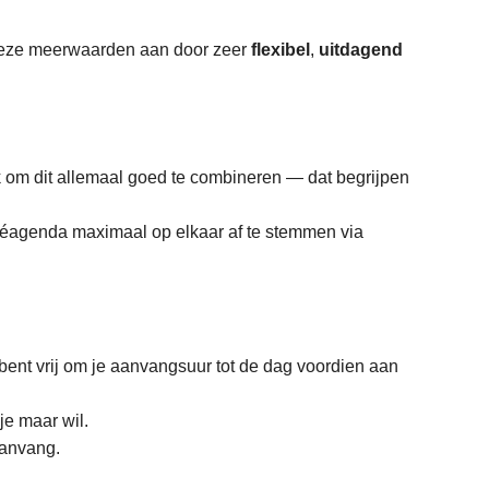
t deze meerwaarden aan door zeer
flexibel
,
uitdagend
k om dit allemaal goed te combineren — dat begrijpen
véagenda maximaal op elkaar af te stemmen via
 bent vrij om je aanvangsuur tot de dag voordien aan
e maar wil.
aanvang.