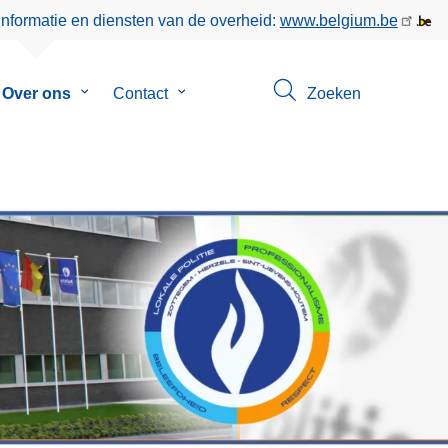
informatie en diensten van de overheid:
www.belgium.be
menu
Over ons
Submenu
Contact
Submenu
Zoeken
van
van
en
Over
Contact
ons