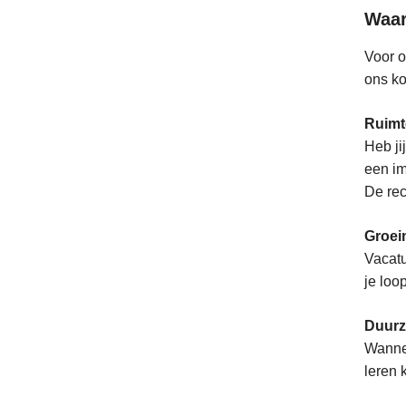
Waar
Voor o
ons ko
Ruimt
Heb ji
een im
De rec
Groei
Vacatu
je loo
Duurz
Wannee
leren 