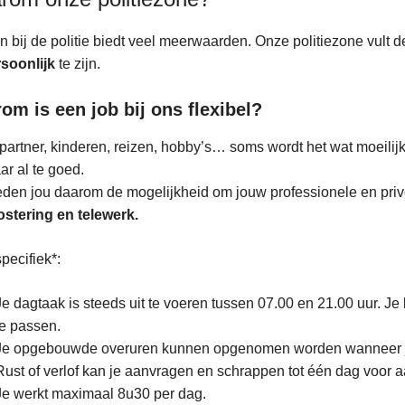
 bij de politie biedt veel meerwaarden. Onze politiezone vul
soonlijk
te zijn.
om is een job bij ons flexibel?
partner, kinderen, reizen, hobby’s… soms wordt het wat moeilij
r al te goed.
eden jou daarom de mogelijkheid om jouw professionele en pri
ostering en telewerk.
pecifiek*:
Je dagtaak is steeds uit te voeren tussen 07.00 en 21.00 uur. Je
te passen.
Je opgebouwde overuren kunnen opgenomen worden wanneer j
Rust of verlof kan je aanvragen en schrappen tot één dag voor 
Je werkt maximaal 8u30 per dag.