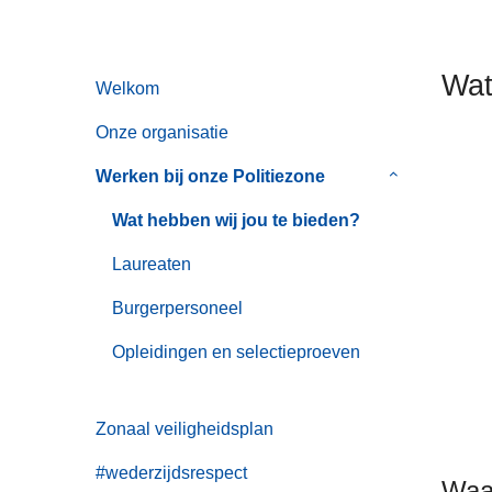
n
h
o
Wat
Welkom
u
d
Onze organisatie
g
Werken bij onze Politiezone
Submenu
a
van
a
Wat hebben wij jou te bieden?
Werken
n
bij
Laureaten
onze
Burgerpersoneel
Politiezone
Opleidingen en selectieproeven
Zonaal veiligheidsplan
#wederzijdsrespect
Waa