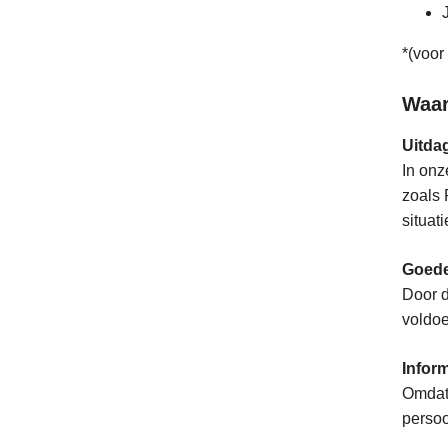
*(voor
Waar
Uitda
In onz
zoals 
situat
Goede
Door d
voldoe
Infor
Omdat 
persoo