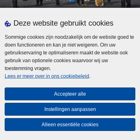
d
h
e
t
L
p
Deze website gebruikt cookies
Meer informatie
s
e
ol
t
e
iti
Sommige cookies zijn noodzakelijk om de website goed te
b
s
Statistieken
e
doen functioneren en kan je niet weigeren. Om uw
i
m
Geïntegreerde Politie
?
gebruikservaring te optimaliseren maakt de website ook
j
e
Vaste Commissie van de Lokale Politie
gebruik van optionele cookies waarvoor wij uw
z
e
toestemming vragen.
i
Communicatiecampagnes
r
Lees er meer over in ons cookiebeleid
.
j
o
n
v
Disclaimer
d
e
Accepteer alle
Privacy
e
r
p
Cookies
F
Instellingen aanpassen
o
e
Toegankelijkheid
l
d
Alleen essentiële cookies
i
© 2026 Politie.be
e
t