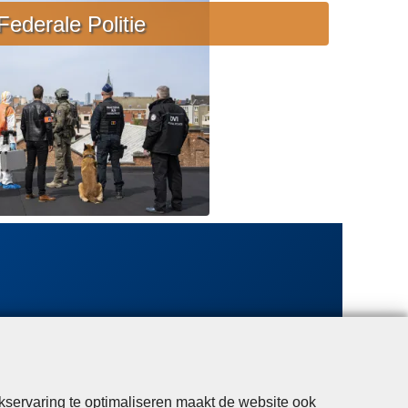
e
Federale Politie
b
i
j
s
t
a
n
d
kservaring te optimaliseren maakt de website ook