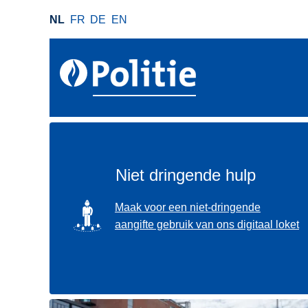
O
NL
FR
DE
EN
v
e
r
s
l
a
a
n
e
Niet dringende hulp
n
n
SVG
Maak voor een niet-dringende
a
aangifte gebruik van ons digitaal loket
a
r
d
e
i
Gebruik