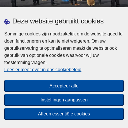
d
h
e
t
L
p
Deze website gebruikt cookies
Meer informatie
s
e
ol
t
e
iti
Sommige cookies zijn noodzakelijk om de website goed te
b
s
Statistieken
e
doen functioneren en kan je niet weigeren. Om uw
i
m
Geïntegreerde Politie
?
gebruikservaring te optimaliseren maakt de website ook
j
e
Vaste Commissie van de Lokale Politie
gebruik van optionele cookies waarvoor wij uw
z
e
toestemming vragen.
i
Communicatiecampagnes
r
Lees er meer over in ons cookiebeleid
.
j
o
n
v
Disclaimer
d
e
Accepteer alle
Privacy
e
r
p
Cookies
F
Instellingen aanpassen
o
e
Toegankelijkheid
l
d
Alleen essentiële cookies
i
© 2026 Politie.be
e
t