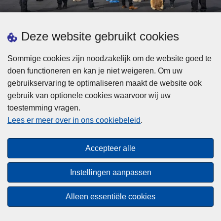
d
h
e
t
L
p
Deze website gebruikt cookies
Meer informatie
s
e
ol
t
e
iti
Sommige cookies zijn noodzakelijk om de website goed te
b
s
Statistieken
e
doen functioneren en kan je niet weigeren. Om uw
i
m
Geïntegreerde Politie
?
gebruikservaring te optimaliseren maakt de website ook
j
e
Vaste Commissie van de Lokale Politie
gebruik van optionele cookies waarvoor wij uw
z
e
toestemming vragen.
i
Communicatiecampagnes
r
Lees er meer over in ons cookiebeleid
.
j
o
n
v
Disclaimer
d
e
Accepteer alle
Privacy
e
r
p
Cookies
F
Instellingen aanpassen
o
e
Toegankelijkheid
l
d
Alleen essentiële cookies
i
© 2026 Politie.be
e
t