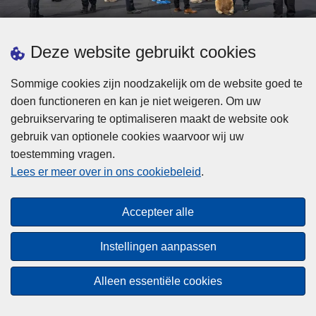
d
h
e
t
L
p
Deze website gebruikt cookies
Meer informatie
s
e
ol
t
e
iti
Sommige cookies zijn noodzakelijk om de website goed te
b
s
Statistieken
e
doen functioneren en kan je niet weigeren. Om uw
i
m
Geïntegreerde Politie
?
gebruikservaring te optimaliseren maakt de website ook
j
e
Vaste Commissie van de Lokale Politie
gebruik van optionele cookies waarvoor wij uw
z
e
toestemming vragen.
i
Communicatiecampagnes
r
Lees er meer over in ons cookiebeleid
.
j
o
n
v
Disclaimer
d
e
Accepteer alle
Privacy
e
r
p
Cookies
F
Instellingen aanpassen
o
e
Toegankelijkheid
l
d
Alleen essentiële cookies
i
© 2026 Politie.be
e
t