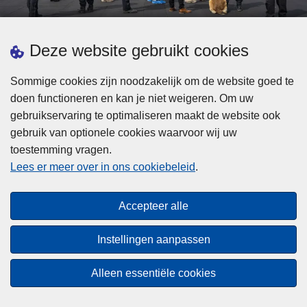
d
h
e
t
L
p
Deze website gebruikt cookies
Meer informatie
s
e
ol
t
e
iti
Sommige cookies zijn noodzakelijk om de website goed te
b
s
Statistieken
e
doen functioneren en kan je niet weigeren. Om uw
i
m
Geïntegreerde Politie
?
gebruikservaring te optimaliseren maakt de website ook
j
e
Vaste Commissie van de Lokale Politie
gebruik van optionele cookies waarvoor wij uw
z
e
toestemming vragen.
i
Communicatiecampagnes
r
Lees er meer over in ons cookiebeleid
.
j
o
n
v
Disclaimer
d
e
Accepteer alle
Privacy
e
r
p
Cookies
F
Instellingen aanpassen
o
e
Toegankelijkheid
l
d
Alleen essentiële cookies
i
© 2026 Politie.be
e
t