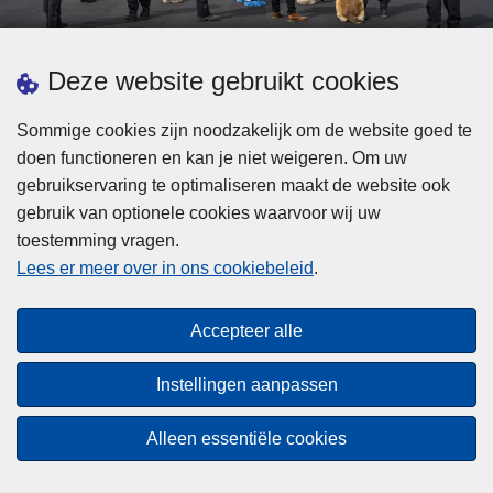
d
h
e
t
L
p
Deze website gebruikt cookies
Meer informatie
s
e
ol
t
e
iti
Sommige cookies zijn noodzakelijk om de website goed te
b
s
Statistieken
e
doen functioneren en kan je niet weigeren. Om uw
i
m
Geïntegreerde Politie
?
gebruikservaring te optimaliseren maakt de website ook
j
e
Vaste Commissie van de Lokale Politie
gebruik van optionele cookies waarvoor wij uw
z
e
toestemming vragen.
i
Communicatiecampagnes
r
Lees er meer over in ons cookiebeleid
.
j
o
n
v
Disclaimer
d
e
Accepteer alle
Privacy
e
r
p
Cookies
F
Instellingen aanpassen
o
e
Toegankelijkheid
l
d
Alleen essentiële cookies
i
© 2026 Politie.be
e
t