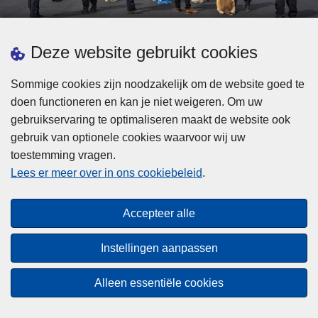
d
h
e
t
L
p
Deze website gebruikt cookies
Meer informatie
s
e
ol
t
e
iti
Sommige cookies zijn noodzakelijk om de website goed te
b
s
Statistieken
e
doen functioneren en kan je niet weigeren. Om uw
i
m
Geïntegreerde Politie
?
gebruikservaring te optimaliseren maakt de website ook
j
e
Vaste Commissie van de Lokale Politie
gebruik van optionele cookies waarvoor wij uw
z
e
toestemming vragen.
i
Communicatiecampagnes
r
Lees er meer over in ons cookiebeleid
.
j
o
n
v
Disclaimer
d
e
Accepteer alle
Privacy
e
r
p
Cookies
F
Instellingen aanpassen
o
e
Toegankelijkheid
l
d
Alleen essentiële cookies
i
© 2026 Politie.be
e
t