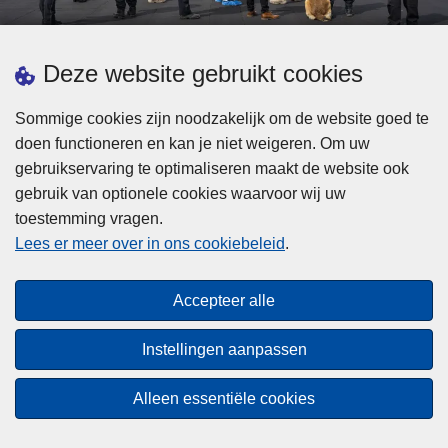
d
h
e
t
L
p
Deze website gebruikt cookies
Meer informatie
s
e
ol
t
e
iti
Sommige cookies zijn noodzakelijk om de website goed te
b
s
Statistieken
e
doen functioneren en kan je niet weigeren. Om uw
i
m
Geïntegreerde Politie
?
gebruikservaring te optimaliseren maakt de website ook
j
e
Vaste Commissie van de Lokale Politie
gebruik van optionele cookies waarvoor wij uw
z
e
toestemming vragen.
i
Communicatiecampagnes
r
Lees er meer over in ons cookiebeleid
.
j
o
n
v
Disclaimer
d
e
Accepteer alle
Privacy
e
r
p
Cookies
F
Instellingen aanpassen
o
e
Toegankelijkheid
l
d
Alleen essentiële cookies
i
© 2026 Politie.be
e
t