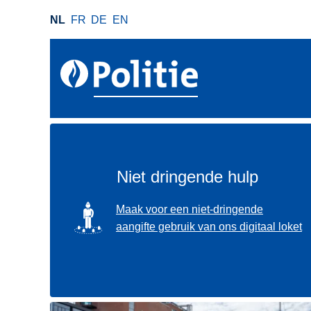
O
NL
FR
DE
EN
v
e
r
s
l
a
a
n
e
Niet dringende hulp
n
n
SVG
Maak voor een niet-dringende
a
aangifte gebruik van ons digitaal loket
a
r
d
e
i
Gebruik