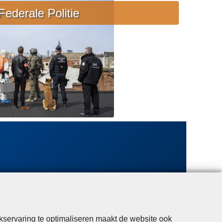
e
Federale Politie
b
i
j
s
t
a
n
d
kservaring te optimaliseren maakt de website ook