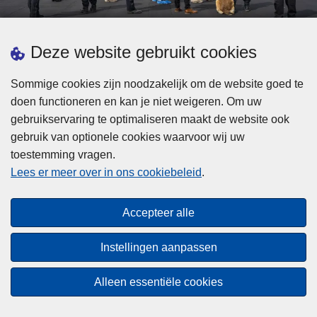
d
h
e
t
L
p
Deze website gebruikt cookies
Meer informatie
s
e
ol
t
e
iti
Sommige cookies zijn noodzakelijk om de website goed te
b
s
Statistieken
e
doen functioneren en kan je niet weigeren. Om uw
i
m
Geïntegreerde Politie
?
gebruikservaring te optimaliseren maakt de website ook
j
e
Vaste Commissie van de Lokale Politie
gebruik van optionele cookies waarvoor wij uw
z
e
toestemming vragen.
i
Communicatiecampagnes
r
Lees er meer over in ons cookiebeleid
.
j
o
n
v
Disclaimer
d
e
Accepteer alle
Privacy
e
r
p
Cookies
F
Instellingen aanpassen
o
e
Toegankelijkheid
l
d
Alleen essentiële cookies
i
© 2026 Politie.be
e
t