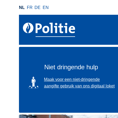
O
NL
FR
DE
EN
v
e
r
s
l
a
a
n
e
Niet dringende hulp
n
n
SVG
Maak voor een niet-dringende
a
aangifte gebruik van ons digitaal loket
a
r
d
e
i
Gebruik