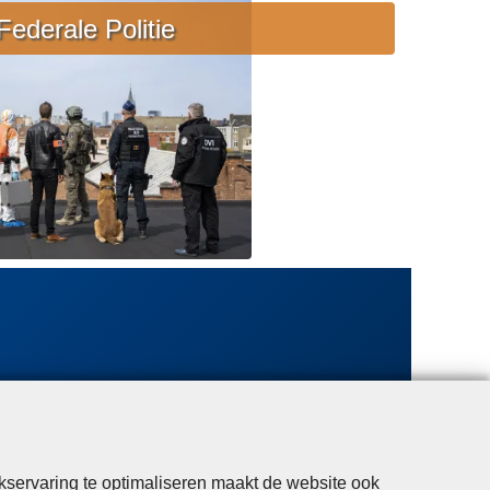
e
Federale Politie
b
i
j
s
t
a
n
d
kservaring te optimaliseren maakt de website ook