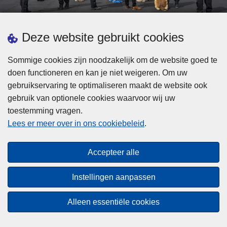
d
h
e
t
L
p
Deze website gebruikt cookies
Meer informatie
s
e
ol
t
e
iti
Sommige cookies zijn noodzakelijk om de website goed te
b
s
Statistieken
e
doen functioneren en kan je niet weigeren. Om uw
i
m
Geïntegreerde Politie
?
gebruikservaring te optimaliseren maakt de website ook
j
e
Vaste Commissie van de Lokale Politie
gebruik van optionele cookies waarvoor wij uw
z
e
toestemming vragen.
i
Communicatiecampagnes
r
Lees er meer over in ons cookiebeleid
.
j
o
n
v
Disclaimer
d
e
Accepteer alle
Privacy
e
r
p
Cookies
F
Instellingen aanpassen
o
e
Toegankelijkheid
l
d
Alleen essentiële cookies
i
© 2026 Politie.be
e
t