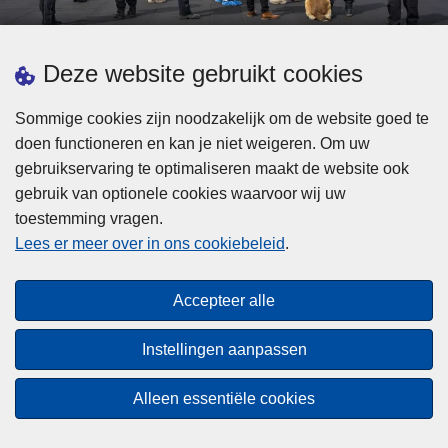
d
h
e
t
L
p
Deze website gebruikt cookies
Meer informatie
s
e
ol
t
e
iti
Sommige cookies zijn noodzakelijk om de website goed te
b
s
Statistieken
e
doen functioneren en kan je niet weigeren. Om uw
i
m
Geïntegreerde Politie
?
gebruikservaring te optimaliseren maakt de website ook
j
e
Vaste Commissie van de Lokale Politie
gebruik van optionele cookies waarvoor wij uw
z
e
toestemming vragen.
i
Communicatiecampagnes
r
Lees er meer over in ons cookiebeleid
.
j
o
n
v
Disclaimer
d
e
Accepteer alle
Privacy
e
r
p
Cookies
F
Instellingen aanpassen
o
e
Toegankelijkheid
l
d
Alleen essentiële cookies
i
© 2026 Politie.be
e
t