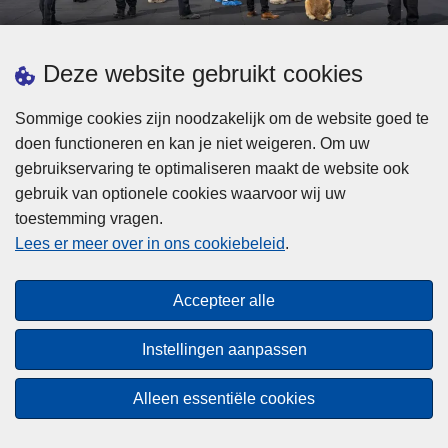
d
h
e
t
L
p
Deze website gebruikt cookies
Meer informatie
s
e
ol
t
e
iti
Sommige cookies zijn noodzakelijk om de website goed te
b
s
Statistieken
e
doen functioneren en kan je niet weigeren. Om uw
i
m
Geïntegreerde Politie
?
gebruikservaring te optimaliseren maakt de website ook
j
e
Vaste Commissie van de Lokale Politie
gebruik van optionele cookies waarvoor wij uw
z
e
toestemming vragen.
i
Communicatiecampagnes
r
Lees er meer over in ons cookiebeleid
.
j
o
n
v
Disclaimer
d
e
Accepteer alle
Privacy
e
r
p
Cookies
F
Instellingen aanpassen
o
e
Toegankelijkheid
l
d
Alleen essentiële cookies
i
© 2026 Politie.be
e
t