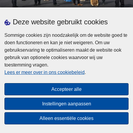
d
h
e
t
L
p
Deze website gebruikt cookies
Meer informatie
s
e
ol
t
e
iti
Sommige cookies zijn noodzakelijk om de website goed te
b
s
Statistieken
e
doen functioneren en kan je niet weigeren. Om uw
i
m
Geïntegreerde Politie
?
gebruikservaring te optimaliseren maakt de website ook
j
e
Vaste Commissie van de Lokale Politie
gebruik van optionele cookies waarvoor wij uw
z
e
toestemming vragen.
i
Communicatiecampagnes
r
Lees er meer over in ons cookiebeleid
.
j
o
n
v
Disclaimer
d
e
Accepteer alle
Privacy
e
r
p
Cookies
F
Instellingen aanpassen
o
e
Toegankelijkheid
l
d
Alleen essentiële cookies
i
© 2026 Politie.be
e
t