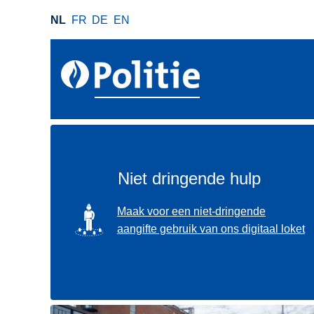
O
NL
FR
DE
EN
v
e
r
s
l
a
a
n
e
Niet dringende hulp
n
n
SVG
Maak voor een niet-dringende
a
aangifte gebruik van ons digitaal loket
a
r
d
e
i
Gebruik