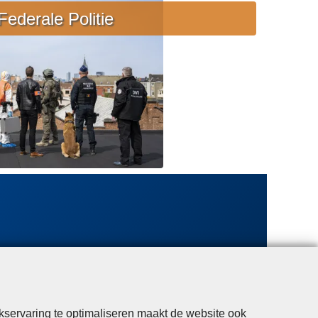
e
Federale Politie
b
i
j
s
t
a
n
d
kservaring te optimaliseren maakt de website ook