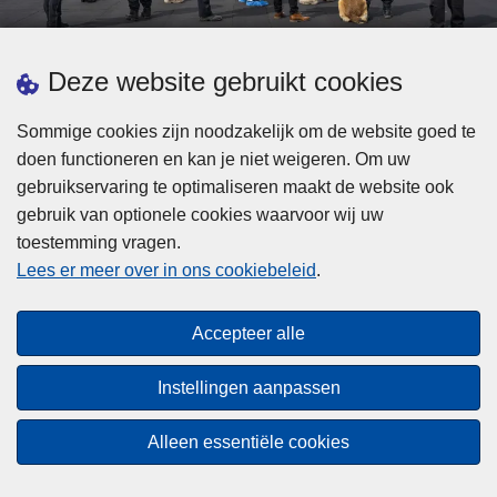
d
h
e
t
L
p
Deze website gebruikt cookies
Meer informatie
s
e
ol
t
e
iti
Sommige cookies zijn noodzakelijk om de website goed te
b
s
Statistieken
e
doen functioneren en kan je niet weigeren. Om uw
i
m
Geïntegreerde Politie
?
gebruikservaring te optimaliseren maakt de website ook
j
e
Vaste Commissie van de Lokale Politie
gebruik van optionele cookies waarvoor wij uw
z
e
toestemming vragen.
i
Communicatiecampagnes
r
Lees er meer over in ons cookiebeleid
.
j
o
n
v
Disclaimer
d
e
Accepteer alle
Privacy
e
r
p
Cookies
F
Instellingen aanpassen
o
e
Toegankelijkheid
l
d
Alleen essentiële cookies
i
© 2026 Politie.be
e
t