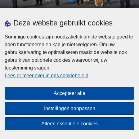
d
h
e
t
L
p
Deze website gebruikt cookies
Meer informatie
s
e
ol
t
e
iti
Sommige cookies zijn noodzakelijk om de website goed te
b
s
Statistieken
e
doen functioneren en kan je niet weigeren. Om uw
i
m
Geïntegreerde Politie
?
gebruikservaring te optimaliseren maakt de website ook
j
e
Vaste Commissie van de Lokale Politie
gebruik van optionele cookies waarvoor wij uw
z
e
toestemming vragen.
i
Communicatiecampagnes
r
Lees er meer over in ons cookiebeleid
.
j
o
n
v
Disclaimer
d
e
Accepteer alle
Privacy
e
r
p
Cookies
F
Instellingen aanpassen
o
e
Toegankelijkheid
l
d
Alleen essentiële cookies
i
© 2026 Politie.be
e
t