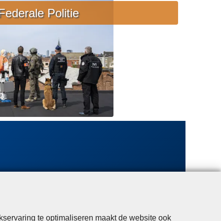
e
Federale Politie
b
i
j
s
t
a
n
d
kservaring te optimaliseren maakt de website ook