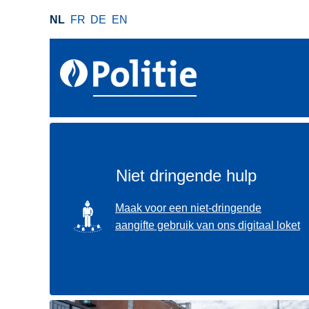
O
NL
FR
DE
EN
v
e
r
s
l
a
a
n
e
Niet dringende hulp
n
n
SVG
Maak voor een niet-dringende
a
aangifte gebruik van ons digitaal loket
a
r
d
e
i
Gebruik