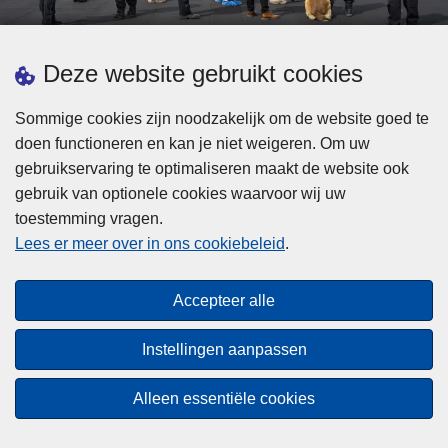
d
h
e
t
L
p
Deze website gebruikt cookies
Meer informatie
s
e
ol
t
e
iti
Sommige cookies zijn noodzakelijk om de website goed te
b
s
Statistieken
e
doen functioneren en kan je niet weigeren. Om uw
i
m
Geïntegreerde Politie
?
gebruikservaring te optimaliseren maakt de website ook
j
e
Vaste Commissie van de Lokale Politie
gebruik van optionele cookies waarvoor wij uw
z
e
toestemming vragen.
i
Communicatiecampagnes
r
Lees er meer over in ons cookiebeleid
.
j
o
n
v
Disclaimer
d
e
Accepteer alle
Privacy
e
r
p
Cookies
F
Instellingen aanpassen
o
e
Toegankelijkheid
l
d
Alleen essentiële cookies
i
© 2026 Politie.be
e
t