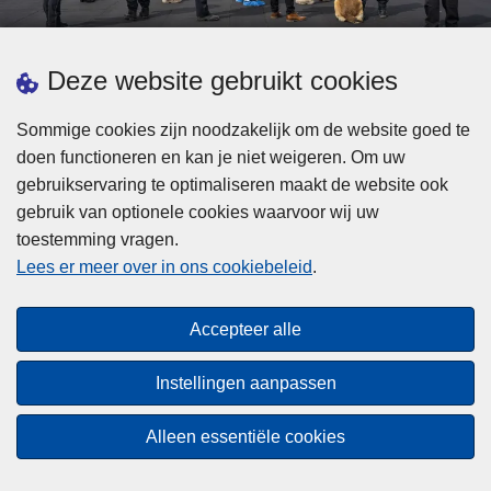
d
h
e
t
L
p
Deze website gebruikt cookies
Meer informatie
s
e
ol
t
e
iti
Sommige cookies zijn noodzakelijk om de website goed te
b
s
Statistieken
e
doen functioneren en kan je niet weigeren. Om uw
i
m
Geïntegreerde Politie
?
gebruikservaring te optimaliseren maakt de website ook
j
e
Vaste Commissie van de Lokale Politie
gebruik van optionele cookies waarvoor wij uw
z
e
toestemming vragen.
i
Communicatiecampagnes
r
Lees er meer over in ons cookiebeleid
.
j
o
n
v
Disclaimer
d
e
Accepteer alle
Privacy
e
r
p
Cookies
F
Instellingen aanpassen
o
e
Toegankelijkheid
l
d
Alleen essentiële cookies
i
© 2026 Politie.be
e
t