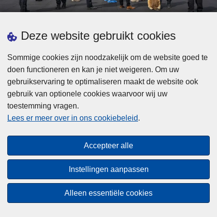
d
h
e
t
L
p
Deze website gebruikt cookies
Meer informatie
s
e
ol
t
e
iti
Sommige cookies zijn noodzakelijk om de website goed te
b
s
Statistieken
e
doen functioneren en kan je niet weigeren. Om uw
i
m
Geïntegreerde Politie
?
gebruikservaring te optimaliseren maakt de website ook
j
e
Vaste Commissie van de Lokale Politie
gebruik van optionele cookies waarvoor wij uw
z
e
toestemming vragen.
i
Communicatiecampagnes
r
Lees er meer over in ons cookiebeleid
.
j
o
n
v
Disclaimer
d
e
Accepteer alle
Privacy
e
r
p
Cookies
F
Instellingen aanpassen
o
e
Toegankelijkheid
l
d
Alleen essentiële cookies
i
© 2026 Politie.be
e
t