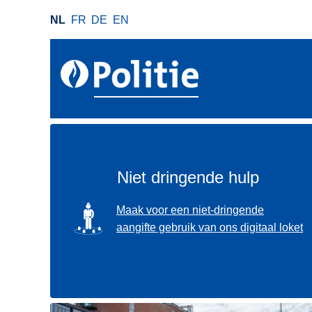
O
NL
FR
DE
EN
v
e
r
s
l
a
a
n
e
Niet dringende hulp
n
n
SVG
Maak voor een niet-dringende
a
aangifte gebruik van ons digitaal loket
a
r
d
e
i
Gebruik