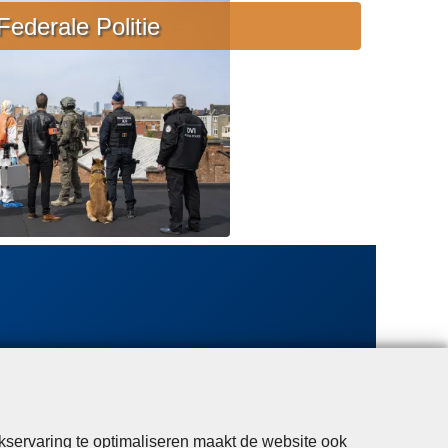
e
Federale Politie
b
i
j
s
t
a
n
d
kservaring te optimaliseren maakt de website ook