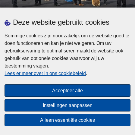
d
h
e
t
L
p
Deze website gebruikt cookies
Meer informatie
s
e
ol
t
e
iti
Sommige cookies zijn noodzakelijk om de website goed te
b
s
Statistieken
e
doen functioneren en kan je niet weigeren. Om uw
i
m
Geïntegreerde Politie
?
gebruikservaring te optimaliseren maakt de website ook
j
e
Vaste Commissie van de Lokale Politie
gebruik van optionele cookies waarvoor wij uw
z
e
toestemming vragen.
i
Communicatiecampagnes
r
Lees er meer over in ons cookiebeleid
.
j
o
n
v
Disclaimer
d
e
Accepteer alle
Privacy
e
r
p
Cookies
F
Instellingen aanpassen
o
e
Toegankelijkheid
l
d
Alleen essentiële cookies
i
© 2026 Politie.be
e
t