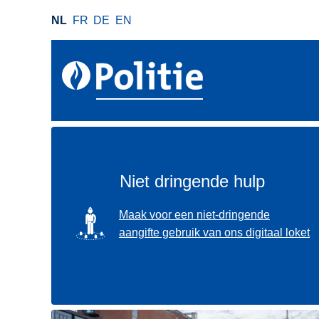
O
NL
FR
DE
EN
v
e
r
s
l
a
a
n
e
Niet dringende hulp
n
n
SVG
Maak voor een niet-dringende
a
aangifte gebruik van ons digitaal loket
a
r
d
e
i
Gebruik