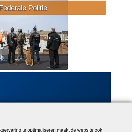
e
Federale Politie
b
i
j
s
t
a
n
d
kservaring te optimaliseren maakt de website ook