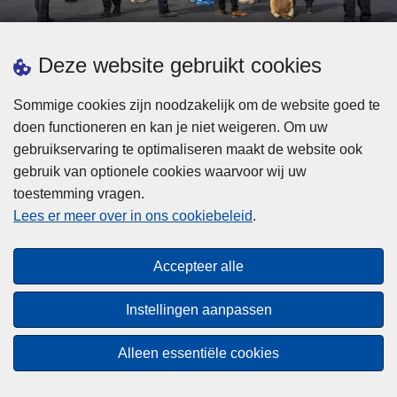
d
h
e
t
L
p
Deze website gebruikt cookies
Meer informatie
s
e
ol
t
e
iti
Sommige cookies zijn noodzakelijk om de website goed te
b
s
Statistieken
e
doen functioneren en kan je niet weigeren. Om uw
i
m
Geïntegreerde Politie
?
gebruikservaring te optimaliseren maakt de website ook
j
e
Vaste Commissie van de Lokale Politie
gebruik van optionele cookies waarvoor wij uw
z
e
toestemming vragen.
i
Communicatiecampagnes
r
Lees er meer over in ons cookiebeleid
.
j
o
n
v
Disclaimer
d
e
Accepteer alle
Privacy
e
r
p
Cookies
F
Instellingen aanpassen
o
e
Toegankelijkheid
l
d
Alleen essentiële cookies
i
© 2026 Politie.be
e
t