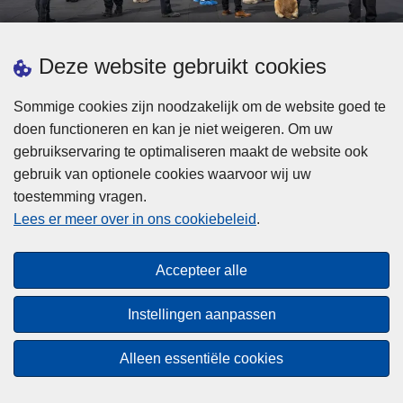
d
h
e
t
L
p
Deze website gebruikt cookies
Meer informatie
s
e
ol
t
e
iti
Sommige cookies zijn noodzakelijk om de website goed te
b
s
Statistieken
e
doen functioneren en kan je niet weigeren. Om uw
i
m
Geïntegreerde Politie
?
gebruikservaring te optimaliseren maakt de website ook
j
e
Vaste Commissie van de Lokale Politie
gebruik van optionele cookies waarvoor wij uw
z
e
toestemming vragen.
i
Communicatiecampagnes
r
Lees er meer over in ons cookiebeleid
.
j
o
n
v
Disclaimer
d
e
Accepteer alle
Privacy
e
r
p
Cookies
F
Instellingen aanpassen
o
e
Toegankelijkheid
l
d
Alleen essentiële cookies
i
© 2026 Politie.be
e
t