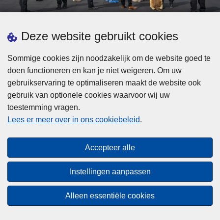
d
h
e
t
L
p
Deze website gebruikt cookies
Meer informatie
s
e
ol
t
e
iti
Sommige cookies zijn noodzakelijk om de website goed te
b
s
Statistieken
e
doen functioneren en kan je niet weigeren. Om uw
i
m
Geïntegreerde Politie
?
gebruikservaring te optimaliseren maakt de website ook
j
e
Vaste Commissie van de Lokale Politie
gebruik van optionele cookies waarvoor wij uw
z
e
toestemming vragen.
i
Communicatiecampagnes
r
Lees er meer over in ons cookiebeleid
.
j
o
n
v
Disclaimer
d
e
Accepteer alle
Privacy
e
r
p
Cookies
F
Instellingen aanpassen
o
e
Toegankelijkheid
l
d
Alleen essentiële cookies
i
© 2026 Politie.be
e
t