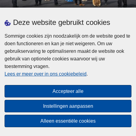
d
h
e
t
L
p
Deze website gebruikt cookies
Meer informatie
s
e
ol
t
e
iti
Sommige cookies zijn noodzakelijk om de website goed te
b
s
Statistieken
e
doen functioneren en kan je niet weigeren. Om uw
i
m
Geïntegreerde Politie
?
gebruikservaring te optimaliseren maakt de website ook
j
e
Vaste Commissie van de Lokale Politie
gebruik van optionele cookies waarvoor wij uw
z
e
toestemming vragen.
i
Communicatiecampagnes
r
Lees er meer over in ons cookiebeleid
.
j
o
n
v
Disclaimer
d
e
Accepteer alle
Privacy
e
r
p
Cookies
F
Instellingen aanpassen
o
e
Toegankelijkheid
l
d
Alleen essentiële cookies
i
© 2026 Politie.be
e
t