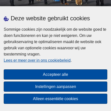
d
h
e
t
L
p
Deze website gebruikt cookies
Meer informatie
s
e
ol
t
e
iti
Sommige cookies zijn noodzakelijk om de website goed te
b
s
Statistieken
e
doen functioneren en kan je niet weigeren. Om uw
i
m
Geïntegreerde Politie
?
gebruikservaring te optimaliseren maakt de website ook
j
e
Vaste Commissie van de Lokale Politie
gebruik van optionele cookies waarvoor wij uw
z
e
toestemming vragen.
i
Communicatiecampagnes
r
Lees er meer over in ons cookiebeleid
.
j
o
n
v
Disclaimer
d
e
Accepteer alle
Privacy
e
r
p
Cookies
F
Instellingen aanpassen
o
e
Toegankelijkheid
l
d
Alleen essentiële cookies
i
© 2026 Politie.be
e
t