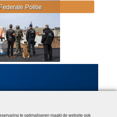
e
Federale Politie
b
i
j
s
t
a
n
d
kservaring te optimaliseren maakt de website ook