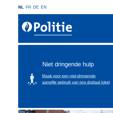
O
NL
FR
DE
EN
v
e
r
s
l
a
a
n
e
Niet dringende hulp
n
n
SVG
Maak voor een niet-dringende
a
aangifte gebruik van ons digitaal loket
a
r
d
e
i
Gebruik