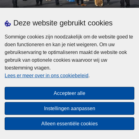
d
h
e
t
L
p
Deze website gebruikt cookies
Meer informatie
s
e
ol
t
e
iti
Sommige cookies zijn noodzakelijk om de website goed te
b
s
Statistieken
e
doen functioneren en kan je niet weigeren. Om uw
i
m
Geïntegreerde Politie
?
gebruikservaring te optimaliseren maakt de website ook
j
e
Vaste Commissie van de Lokale Politie
gebruik van optionele cookies waarvoor wij uw
z
e
toestemming vragen.
i
Communicatiecampagnes
r
Lees er meer over in ons cookiebeleid
.
j
o
n
v
Disclaimer
d
e
Accepteer alle
Privacy
e
r
p
Cookies
F
Instellingen aanpassen
o
e
Toegankelijkheid
l
d
Alleen essentiële cookies
i
© 2026 Politie.be
e
t