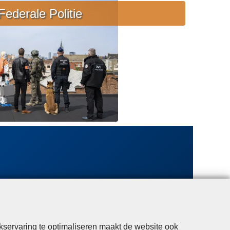
e
Federale Politie
b
i
j
s
t
a
n
d
kservaring te optimaliseren maakt de website ook