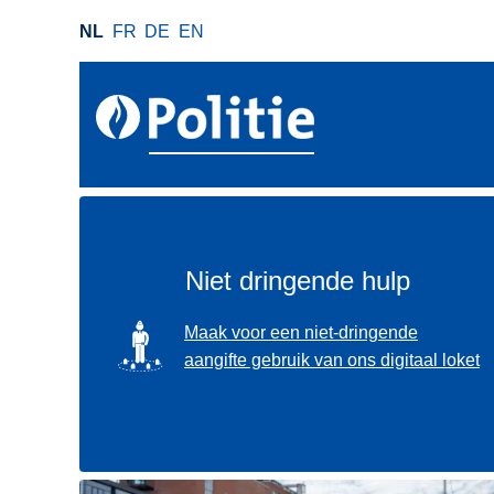
O
NL
FR
DE
EN
v
e
r
s
l
a
a
n
e
Niet dringende hulp
n
n
SVG
Maak voor een niet-dringende
a
aangifte gebruik van ons digitaal loket
a
r
d
e
i
Gebruik