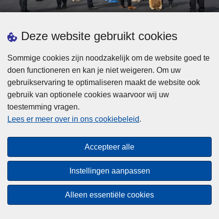
d
h
e
t
L
p
Deze website gebruikt cookies
Meer informatie
s
e
ol
t
e
iti
Sommige cookies zijn noodzakelijk om de website goed te
b
s
Statistieken
e
doen functioneren en kan je niet weigeren. Om uw
i
m
Geïntegreerde Politie
?
gebruikservaring te optimaliseren maakt de website ook
j
e
Vaste Commissie van de Lokale Politie
gebruik van optionele cookies waarvoor wij uw
z
e
toestemming vragen.
i
Communicatiecampagnes
r
Lees er meer over in ons cookiebeleid
.
j
o
n
v
Disclaimer
d
e
Accepteer alle
Privacy
e
r
p
Cookies
F
Instellingen aanpassen
o
e
Toegankelijkheid
l
d
Alleen essentiële cookies
i
© 2026 Politie.be
e
t