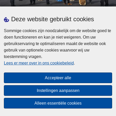
d
h
e
t
L
p
Deze website gebruikt cookies
Meer informatie
s
e
ol
t
e
iti
Sommige cookies zijn noodzakelijk om de website goed te
b
s
Statistieken
e
doen functioneren en kan je niet weigeren. Om uw
i
m
Geïntegreerde Politie
?
gebruikservaring te optimaliseren maakt de website ook
j
e
Vaste Commissie van de Lokale Politie
gebruik van optionele cookies waarvoor wij uw
z
e
toestemming vragen.
i
Communicatiecampagnes
r
Lees er meer over in ons cookiebeleid
.
j
o
n
v
Disclaimer
d
e
Accepteer alle
Privacy
e
r
p
Cookies
F
Instellingen aanpassen
o
e
Toegankelijkheid
l
d
Alleen essentiële cookies
i
© 2026 Politie.be
e
t