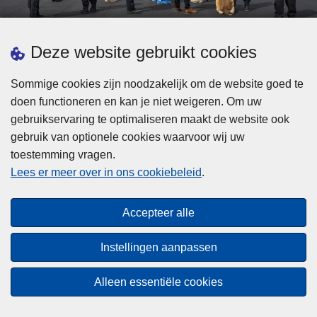
d
h
e
t
L
p
Deze website gebruikt cookies
Meer informatie
s
e
ol
t
e
iti
Sommige cookies zijn noodzakelijk om de website goed te
b
s
Statistieken
e
doen functioneren en kan je niet weigeren. Om uw
i
m
Geïntegreerde Politie
?
gebruikservaring te optimaliseren maakt de website ook
j
e
Vaste Commissie van de Lokale Politie
gebruik van optionele cookies waarvoor wij uw
z
e
toestemming vragen.
i
Communicatiecampagnes
r
Lees er meer over in ons cookiebeleid
.
j
o
n
v
Disclaimer
d
e
Accepteer alle
Privacy
e
r
p
Cookies
F
Instellingen aanpassen
o
e
Toegankelijkheid
l
d
Alleen essentiële cookies
i
© 2026 Politie.be
e
t